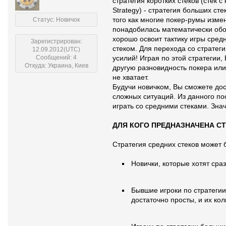
стратегия коротких стеков (стек 
Strategy) - стратегия больших ст
Статус: Новичок
того как многие покер-румы изме
понадобилась математически обос
хорошо освоит тактику игры сред
Зарегистрирован:
стеком. Для перехода со стратег
12.09.2012(UTC)
Сообщений: 4
усилий! Играя по этой стратегии,
Откуда: Украина, Киев
другую разновидность покера или
не хватает.
Будучи новичком, Вы сможете дос
сложных ситуаций. Из данного по
играть со средними стеками. Зна
ДЛЯ КОГО ПРЕДНАЗНАЧЕНА СТ
Стратегия средних стеков может 
Новички, которые хотят сраз
Бывшие игроки по стратегии
достаточно просты, и их ко