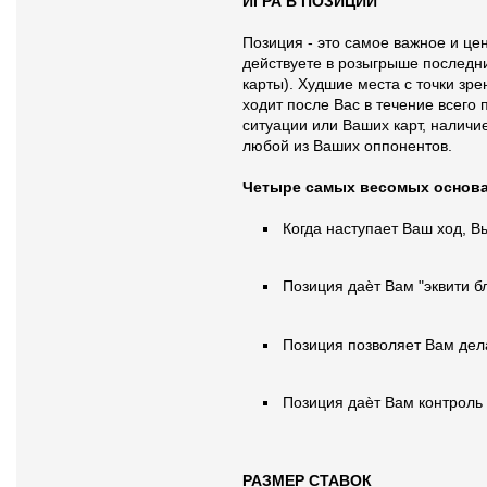
ИГРА В ПОЗИЦИИ
Позиция - это самое важное и це
действуете в розыгрыше последни
карты). Худшие места с точки зре
ходит после Вас в течение всего
ситуации или Ваших карт, налич
любой из Ваших оппонентов.
Четыре самых весомых основа
Когда наступает Ваш ход, 
Позиция даѐт Вам "эквити 
Позиция позволяет Вам дела
Позиция даѐт Вам контроль
РАЗМЕР СТАВОК