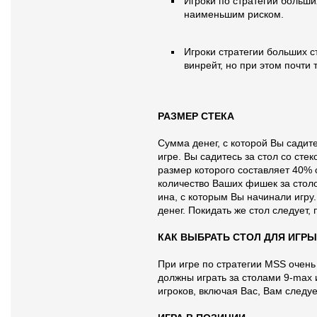
Игроки по стратегии больши
наименьшим риском.
Игроки стратегии больших с
винрейт, но при этом почти 
РАЗМЕР СТЕКА
Сумма денег, с которой Вы садите
игре. Вы садитесь за стол со сте
размер которого составляет 40% 
количество Ваших фишек за столо
ина, с которым Вы начинали игру
денег. Покидать же стол следует,
КАК ВЫБРАТЬ СТОЛ ДЛЯ ИГРЫ
При игре по стратегии MSS очень
должны играть за столами 9-max 
игроков, включая Вас, Вам следуе