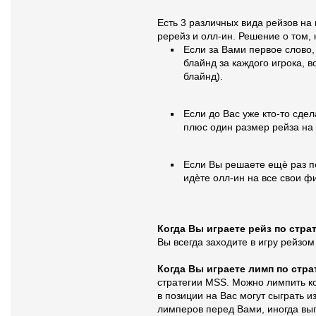
Есть 3 различных вида рейзов на 
ререйз и олл-ин. Решение о том,
Если за Вами первое слово,
блайнд за каждого игрока, 
блайнд).
Если до Вас уже кто-то сдел
плюс один размер рейза на 
Если Вы решаете ещѐ раз пе
идѐте олл-ин на все свои ф
Когда Вы играете рейз по стра
Вы всегда заходите в игру рейзо
Когда Вы играете лимп по стр
стратегии MSS. Можно лимпить ко
в позиции на Вас могут сыграть и
лимперов перед Вами, иногда вы