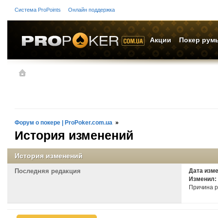
Система
ProPoints
Онлайн поддержка
Акции
Покер рум
Форум о покере | ProPoker.com.ua
»
История изменений
История изменений
Последняя редакция
Дата изме
Изменил:
Причина р