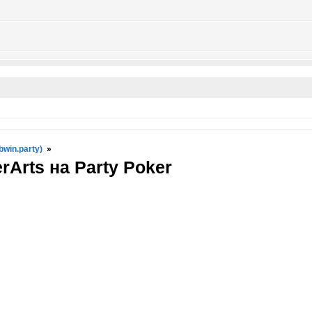
bwin.party)
»
Arts на Party Poker