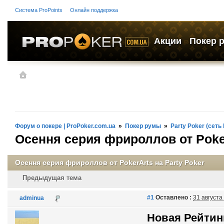
Система
ProPoints
Онлайн поддержка
Акции
Покер 
Форум о покере | ProPoker.com.ua
»
Покер румы
»
Party Poker (сеть 
Осення серия фрироллов от Poker
Осення серия фрироллов от PokerArts на Party Poker
Предыдущая тема
#1
Оставлено :
31 августа
adminua
Новая Рейтин