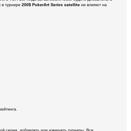
и в турнире
200$ PokerArt Series satellite
не влияют на
рейтинга.
вой серии, добавлять или изменять турниры. Вся