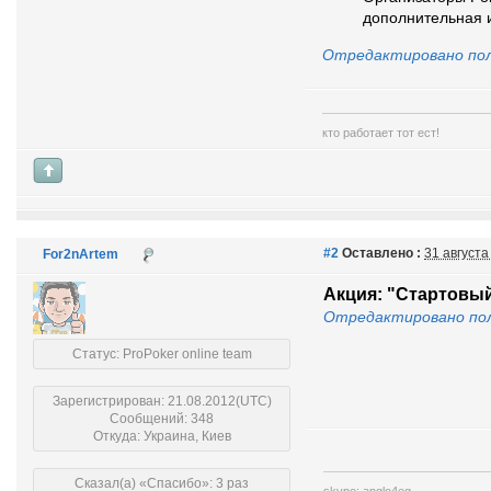
дополнительная 
Отредактировано по
кто работает тот ест!
#2
Оставлено :
31 августа
For2nArtem
Акция: "Cтартовый
Отредактировано по
Статус: ProPoker online team
Зарегистрирован: 21.08.2012(UTC)
Сообщений: 348
Откуда: Украина, Киев
Сказал(а) «Спасибо»: 3 раз