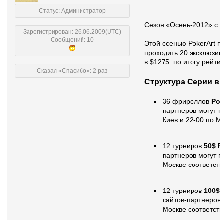
Статус: Администратор
Сезон «Осень-2012» с 
Зарегистрирован: 26.06.2009(UTC)
Сообщений: 10
Этой осенью PokerArt 
проходить 20 эксклюз
в $1275: по итогу рей
Сказал «Спасибо»: 2 раз
Структура Серии 
36 фрироллов
Po
партнеров могут 
Киев и 22-00 по 
12 турниров
50$ 
партнеров могут 
Москве соответст
12 турниров
100$
сайтов-партнеров
Москве соответст