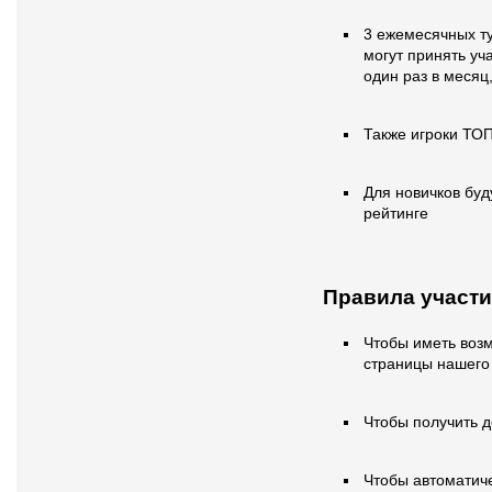
3 ежемесячных т
могут принять уч
один раз в месяц
Также игроки ТОП
Для новичков бу
рейтинге
Правила участи
Чтобы иметь возм
страницы нашего
Чтобы получить д
Чтобы автоматиче