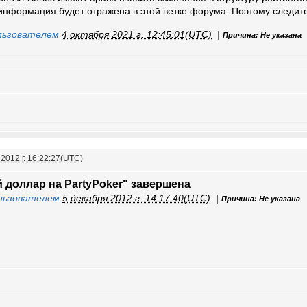
информация будет отражена в этой ветке форума. Поэтому следит
льзователем
4 октября 2021 г. 12:45:01(UTC)
|
Причина: Не указана
 2012 г. 16:22:27(UTC)
 доллар на PartyPoker" завершена
льзователем
5 декабря 2012 г. 14:17:40(UTC)
|
Причина: Не указана