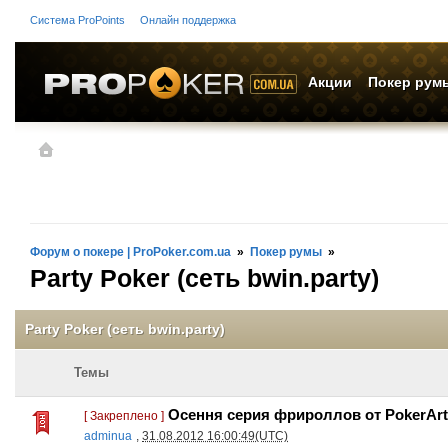
Система
ProPoints
Онлайн поддержка
Акции
Покер рум
Форум о покере | ProPoker.com.ua
»
Покер румы
»
Party Poker (сеть bwin.party)
Party Poker (сеть bwin.party)
Темы
Осення серия фрироллов от PokerArts
[ Закреплено ]
adminua
,
31.08.2012 16:00:49(UTC)