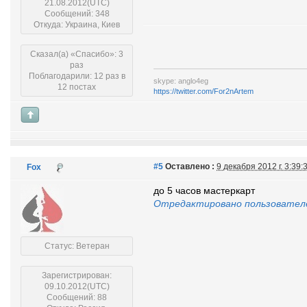
21.08.2012(UTC)
Сообщений: 348
Откуда: Украина, Киев
Сказал(а) «Спасибо»: 3
раз
Поблагодарили: 12 раз в
skype: anglo4eg
12 постах
https://twitter.com/For2nArtem
#5
Оставлено :
9 декабря 2012 г. 3:39
Fox
до 5 часов мастеркарт
Отредактировано пользовател
Статус: Ветеран
Зарегистрирован:
09.10.2012(UTC)
Сообщений: 88