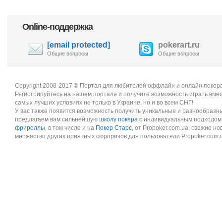
Online-поддержка
[email protected]
pokerart.ru
Общие вопросы
Общие вопросы
Copyright 2008-2017 © Портал для любителей оффлайн и онлайн покера 
Регистрируйтесь на нашем портале и получите возможность играть вмес
самых лучших условиях не только в Украине, но и во всем СНГ!
У вас также появится возможность получить уникальные и разнообразн
предлагаем вам сильнейшую
школу покера
с индивидуальным подходом,
фрироллы
, в том числе и на
Покер Старс
, от Propoker.com.ua, свежие н
множество других приятных сюрпризов для пользователи Propoker.com.