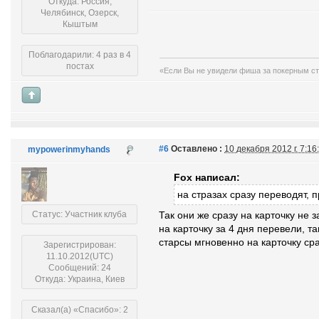
Откуда: Россия,
Челябинск, Озерск,
Кыштым
Поблагодарили: 4 раз в 4
постах
«Если Вы не увидели фиша за покерным ст
#6
Оставлено :
10 декабря 2012 г. 7:1
mypowerinmyhands
Fox написал:
на стразах сразу переводят, 
Статус: Участник клуба
Так они же сразу на карточку не
на карточку за 4 дня перевели, 
старсы мгновенно на карточку сра
Зарегистрирован:
11.10.2012(UTC)
Сообщений: 24
Откуда: Украина, Киев
Сказал(а) «Спасибо»: 2