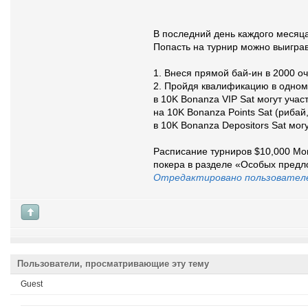
В последний день каждого месяца
Попасть на турнир можно выигра
1. Внеся прямой бай-ин в 2000 оч
2. Пройдя квалификацию в одном
в 10K Bonanza VIP Sat могут учас
на 10K Bonanza Points Sat (рибай,
в 10K Bonanza Depositors Sat мо
Расписание турниров $10,000 Mon
покера в разделе «Особых предло
Отредактировано пользовател
Пользователи, просматривающие эту тему
Guest