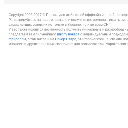
Copyright 2008-2017 © Портал для любителей оффлайн и онлайн покера 
Регистрируйтесь на нашем портале и получите возможность играть вмес
самых лучших условиях не только в Украине, но и во всем СНГ!
У вас также появится возможность получить уникальные и разнообразн
предлагаем вам сильнейшую
школу покера
с индивидуальным подходом,
фрироллы
, в том числе и на
Покер Старс
, от Propoker.com.ua, свежие н
множество других приятных сюрпризов для пользователи Propoker.com.