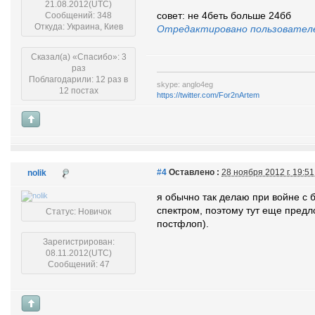
21.08.2012(UTC)
Сообщений: 348
совет: не 4беть больше 24бб
Откуда: Украина, Киев
Отредактировано пользовател
Сказал(а) «Спасибо»: 3
раз
Поблагодарили: 12 раз в
skype: anglo4eg
12 постах
https://twitter.com/For2nArtem
#4
Оставлено :
28 ноября 2012 г. 19:5
nolik
я обычно так делаю при войне с б
спектром, поэтому тут еще предл
Статус: Новичок
постфлоп).
Зарегистрирован:
08.11.2012(UTC)
Сообщений: 47