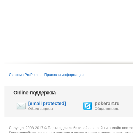
Система
ProPoints
Правовая информация
Online-поддержка
[email protected]
pokerart.ru
Общие вопросы
Общие вопросы
Copyright 2008-2017 © Портал для любителей оффлайн и онлайн покера 