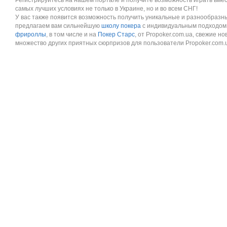
Регистрируйтесь на нашем портале и получите возможность играть вмес
самых лучших условиях не только в Украине, но и во всем СНГ!
У вас также появится возможность получить уникальные и разнообразн
предлагаем вам сильнейшую
школу покера
с индивидуальным подходом,
фрироллы
, в том числе и на
Покер Старс
, от Propoker.com.ua, свежие н
множество других приятных сюрпризов для пользователи Propoker.com.