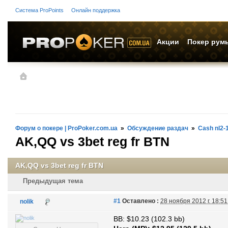
Система
ProPoints
Онлайн поддержка
Акции
Покер рум
Форум о покере | ProPoker.com.ua
»
Обсуждение раздач
»
Cash nl2-
AK,QQ vs 3bet reg fr BTN
AK,QQ vs 3bet reg fr BTN
Предыдущая тема
#1
Оставлено :
28 ноября 2012 г. 18:5
nolik
BB: $10.23 (102.3 bb)