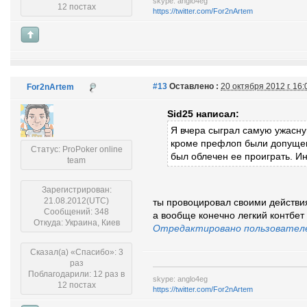
skype: anglo4eg
12 постах
https://twitter.com/For2nArtem
#13
Оставлено :
20 октября 2012 г. 16
For2nArtem
Sid25 написал:
Я вчера сыграл самую ужасну
кроме префлоп были допущен
Статус: ProPoker online
был облечен ее проиграть. И
team
Зарегистрирован:
21.08.2012(UTC)
ты провоцировал своими действия
Сообщений: 348
а вообще конечно легкий контбет
Откуда: Украина, Киев
Отредактировано пользовател
Сказал(а) «Спасибо»: 3
раз
Поблагодарили: 12 раз в
skype: anglo4eg
12 постах
https://twitter.com/For2nArtem