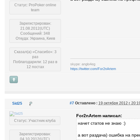
Статус: ProPoker online
team
Зарегистрирован:
21.08.2012(UTC)
Сообщений: 348
Откуда: Украина, Киев
Сказал(а) «Спасибо»: 3
раз
Поблагодарили: 12 раз в
skype: anglo4eg
12 постах
https://twitter.com/For2nArtem
#7
Оставлено :
19 октября 2012 г. 20:
Sid25
For2nArtem написал:
Статус: Участник клуба
начет статов не знаю :)
Зарегистрирован:
а вот раздача) ошибка на пр
04.10.2012(UTC)