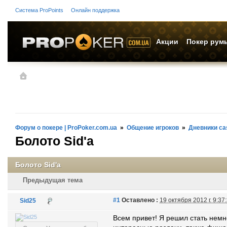
Система
ProPoints
Онлайн поддержка
Акции
Покер рум
Форум о покере | ProPoker.com.ua
»
Общение игроков
»
Дневники cas
Болото Sid'a
Болото Sid'a
Предыдущая тема
#1
Оставлено :
19 октября 2012 г. 9:37
Sid25
Всем привет! Я решил стать нем