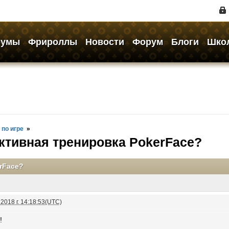
румы
Фрироллы
Новости
Форум
Блоги
Шко
по игре
»
ктивная тренировка PokerFace?
rFace?
2018 г. 14:18:53(UTC)
!