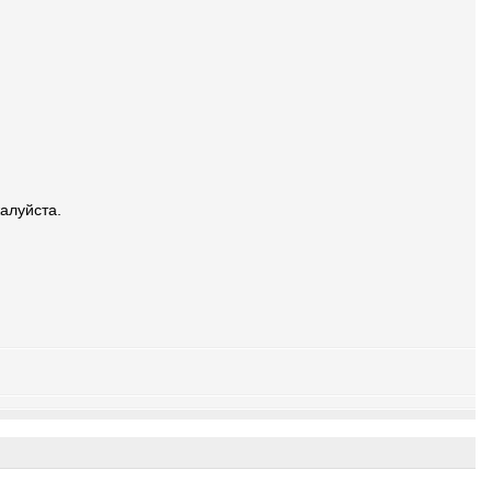
алуйста.