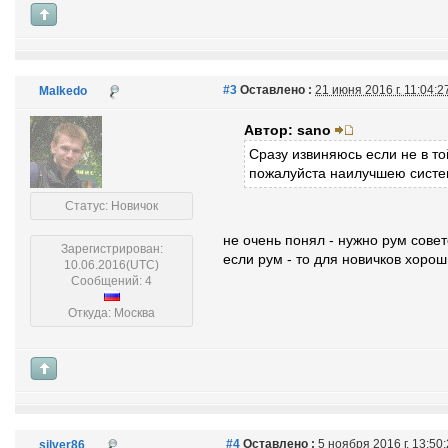
#3
Оставлено :
21 июня 2016 г. 11:04:
Malkedo
Автор: sano
Сразу извиняюсь если не в то
пожалуйста наилучшею систем
Статус: Новичок
не очень понял - нужно рум сове
Зарегистрирован:
если рум - то для новичков хоро
10.06.2016(UTC)
Сообщений: 4
Откуда: Москва
#4
Оставлено :
5 ноября 2016 г. 13:50
silver86